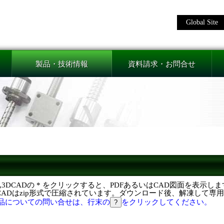
Global Site
製品・技術情報
資料請求・お問合せ
F,3DCADの * をクリックすると、PDFあるいはCAD図面を表示し
DCADはzip形式で圧縮されています。ダウンロード後、解凍して専
品についての問い合せは、行末の
をクリックしてください。