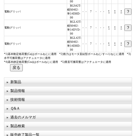
00
RGS42T-
標
S0402-
電動グリッパ
-
-
7
-
-
-
*
*
*
準
14DHD-
00
RGL42T-
標
S0402-
電動グリッパ
-
-
7
-
-
-
*
*
*
準
14DVD-
00
RGL42T-
標
S0402-
電動グリッパ
-
-
7
-
-
-
*
*
*
準
14DHD-
00
*1)基本動定格荷重(Ca)はボールねじに適用 *2)推力はモータ直結型ボールねじ/すべりねじに適用 *3)
水平可搬荷重はアクチュエータに適用
*4)基本静定格荷重(Coa)はボールねじに適用 *5)垂直可搬荷重はアクチュエータに適用
新製品
製品情報
技術情報
Ｑ&Ａ
過去のメルマガ
製品検索
販売終了製品一覧