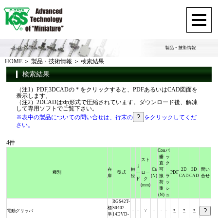
HOME
製品・技術情報
検索結果
検索結果
（注1）PDF,3DCADの * をクリックすると、PDFあるいはCAD図面を
表示します。
（注2）2DCADはzip形式で圧縮されています。ダウンロード後、解凍
して専用ソフトでご覧下さい。
※表中の製品についての問い合せは、行末の
をクリックしてくだ
さい。
4件
Coa
バ
垂
ッ
スト
直
ク
リ
在
軸
Ca
可
2D
3D
問い
種別
型式
ー
ロー
PDF
庫
径
(N)
搬
ラ
CAD
CAD
合せ
ド
ク
荷
ッ
(mm)
重
シ
(N)
ュ
RGS42T-
標
S0402-
電動グリッパ
-
-
7
-
-
-
*
*
*
準
14DVD-