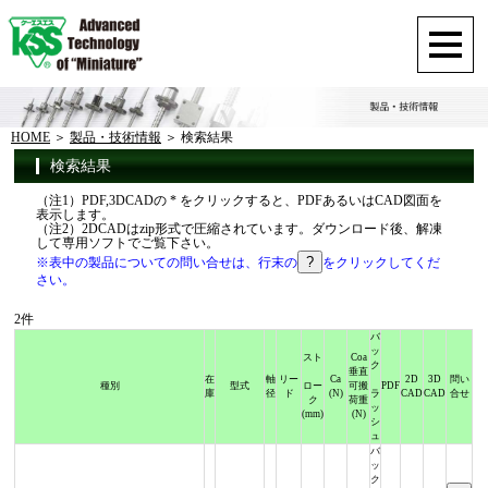
HOME
製品・技術情報
検索結果
検索結果
（注1）PDF,3DCADの * をクリックすると、PDFあるいはCAD図面を
表示します。
（注2）2DCADはzip形式で圧縮されています。ダウンロード後、解凍
して専用ソフトでご覧下さい。
※表中の製品についての問い合せは、行末の
をクリックしてくだ
さい。
2件
バ
ッ
スト
Coa
ク
垂直
在
軸
リー
Ca
2D
3D
問い
種別
型式
ロー
可搬
PDF
庫
径
ド
(N)
ラ
CAD
CAD
合せ
ク
荷重
ッ
(mm)
(N)
シ
ュ
バ
ッ
ク