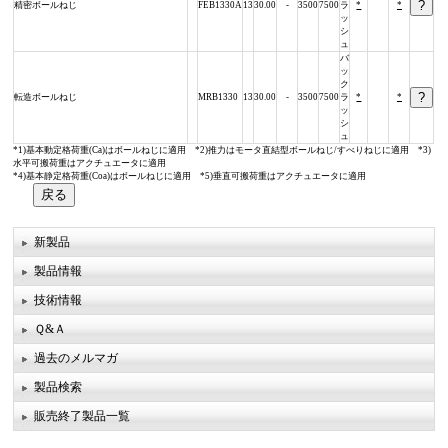
精密ボールねじ
FEB1330A
13
30.00
-
3500
7500
ラ
*
*
ッ
シ
ュ
バ
ッ
ク
転造ボールねじ
MRB1330
13
30.00
-
3500
7500
ラ
*
*
ッ
シ
ュ
*1)基本動定格荷重(Ca)はボールねじに適用 *2)推力はモータ直結型ボールねじ/すべりねじに適用 *3)
水平可搬荷重はアクチュエータに適用
*4)基本静定格荷重(Coa)はボールねじに適用 *5)垂直可搬荷重はアクチュエータに適用
新製品
製品情報
技術情報
Ｑ&Ａ
過去のメルマガ
製品検索
販売終了製品一覧