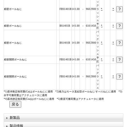
ッ
ク
精密ボールねじ
FBS1401B
14
1.00
-
960
2900
ラ
*
*
ッ
シ
ュ
予
精密ボールねじ
BS1401B
14
1.00
-
610
1450
*
*
圧
バ
ッ
ク
精密ボールねじ
BS1401B
14
1.00
-
960
2900
ラ
*
*
ッ
シ
ュ
予
精密開閉ボールねじ
FBS1401B
14
1.00
-
610
1450
*
*
圧
バ
ッ
ク
精密開閉ボールねじ
FBS1401B
14
1.00
-
960
2900
ラ
*
*
ッ
シ
ュ
*1)基本動定格荷重(Ca)はボールねじに適用 *2)推力はモータ直結型ボールねじ/すべりねじに適用 *3)
水平可搬荷重はアクチュエータに適用
*4)基本静定格荷重(Coa)はボールねじに適用 *5)垂直可搬荷重はアクチュエータに適用
新製品
製品情報