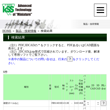
HOME
製品・技術情報
検索結果
検索結果
（注1）PDF,3DCADの * をクリックすると、PDFあるいはCAD図面を
表示します。
（注2）2DCADはzip形式で圧縮されています。ダウンロード後、解凍
して専用ソフトでご覧下さい。
※表中の製品についての問い合せは、行末の
をクリックしてくだ
さい。
6件
バ
ッ
スト
Coa
ク
リ
垂直
在
軸
Ca
2D
3D
問い
種別
型式
ー
ロー
可搬
PDF
庫
径
(N)
ラ
CAD
CAD
合せ
ド
ク
荷重
ッ
(mm)
(N)
シ
ュ
予
精密ボールねじ
FBS1401B
14
1.00
-
610
1450
*
*
圧
バ