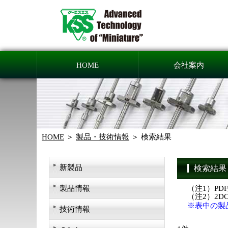
HOME
会社案内
HOME
製品・技術情報
検索結果
新製品
検索結果
製品情報
（注1）PD
（注2）2
※表中の製
技術情報