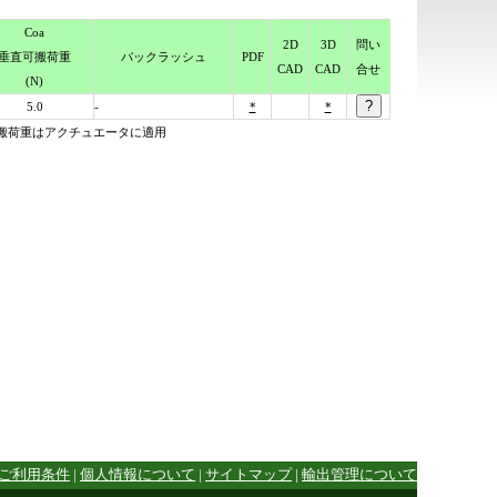
Coa
2D
3D
問い
垂直可搬荷重
バック
ラッシュ
PDF
CAD
CAD
合せ
(N)
5.0
-
*
*
平可搬荷重はアクチュエータに適用
ご利用条件
|
個人情報について
|
サイトマップ
|
輸出管理について