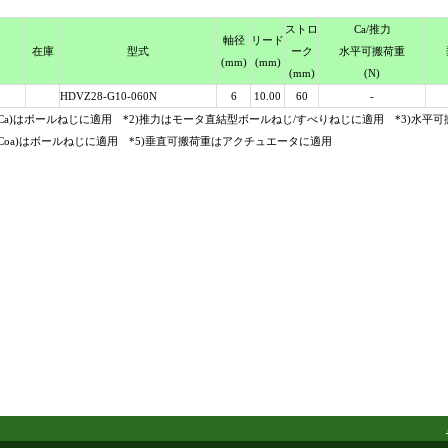
スト
ロ
Ca
/推力
軸径
リード
在庫
型式
ーク
水平可搬荷重
(mm)
(mm)
(mm)
(N)
HDVZ28-G10-060N
6
10.00
60
-
(Ca)はボールねじに適用 *2)推力はモータ直結型ボールねじ/すべりねじに適用 *3)水
(Coa)はボールねじに適用 *5)垂直可搬荷重はアクチュエータに適用