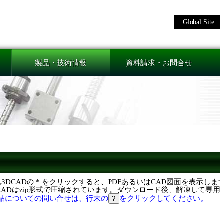
Global Site
製品・技術情報
資料請求・お問合せ
F,3DCADの * をクリックすると、PDFあるいはCAD図面を表示し
DCADはzip形式で圧縮されています。ダウンロード後、解凍して専
品についての問い合せは、行末の
をクリックしてください。