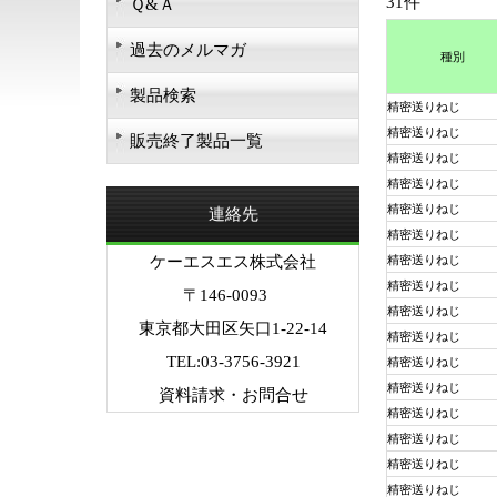
31件
Ｑ&Ａ
過去のメルマガ
種別
製品検索
精密送りねじ
精密送りねじ
販売終了製品一覧
精密送りねじ
精密送りねじ
精密送りねじ
連絡先
精密送りねじ
ケーエスエス株式会社
精密送りねじ
精密送りねじ
〒146-0093
精密送りねじ
東京都大田区矢口1-22-14
精密送りねじ
TEL:03-3756-3921
精密送りねじ
精密送りねじ
資料請求・お問合せ
精密送りねじ
精密送りねじ
精密送りねじ
精密送りねじ