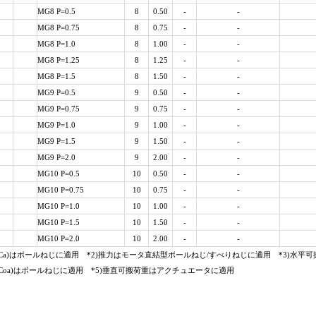
MG8 P=0.5
8
0.50
-
-
MG8 P=0.75
8
0.75
-
-
MG8 P=1.0
8
1.00
-
-
MG8 P=1.25
8
1.25
-
-
MG8 P=1.5
8
1.50
-
-
MG9 P=0.5
9
0.50
-
-
MG9 P=0.75
9
0.75
-
-
MG9 P=1.0
9
1.00
-
-
MG9 P=1.5
9
1.50
-
-
MG9 P=2.0
9
2.00
-
-
MG10 P=0.5
10
0.50
-
-
MG10 P=0.75
10
0.75
-
-
MG10 P=1.0
10
1.00
-
-
MG10 P=1.5
10
1.50
-
-
MG10 P=2.0
10
2.00
-
-
(Ca)はボールねじに適用 *2)推力はモータ直結型ボールねじ/すべりねじに適用 *3)水
(Coa)はボールねじに適用 *5)垂直可搬荷重はアクチュエータに適用