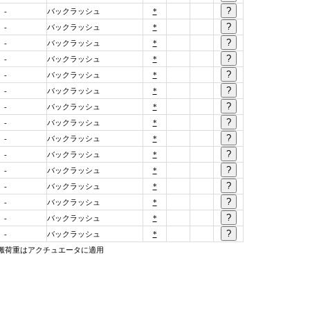
-
バックラッシュ
*
-
バックラッシュ
*
-
バックラッシュ
*
-
バックラッシュ
*
-
バックラッシュ
*
-
バックラッシュ
*
-
バックラッシュ
*
-
バックラッシュ
*
-
バックラッシュ
*
-
バックラッシュ
*
-
バックラッシュ
*
-
バックラッシュ
*
-
バックラッシュ
*
-
バックラッシュ
*
-
バックラッシュ
*
平可搬荷重はアクチュエータに適用