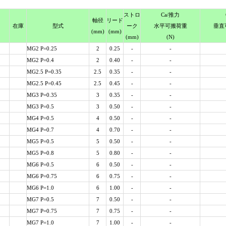
スト
ロ
Ca
/推力
軸径
リード
在庫
型式
ーク
水平可搬荷重
垂直
(mm)
(mm)
(mm)
(N)
MG2 P=0.25
2
0.25
-
-
MG2 P=0.4
2
0.40
-
-
MG2.5 P=0.35
2.5
0.35
-
-
MG2.5 P=0.45
2.5
0.45
-
-
MG3 P=0.35
3
0.35
-
-
MG3 P=0.5
3
0.50
-
-
MG4 P=0.5
4
0.50
-
-
MG4 P=0.7
4
0.70
-
-
MG5 P=0.5
5
0.50
-
-
MG5 P=0.8
5
0.80
-
-
MG6 P=0.5
6
0.50
-
-
MG6 P=0.75
6
0.75
-
-
MG6 P=1.0
6
1.00
-
-
MG7 P=0.5
7
0.50
-
-
MG7 P=0.75
7
0.75
-
-
MG7 P=1.0
7
1.00
-
-