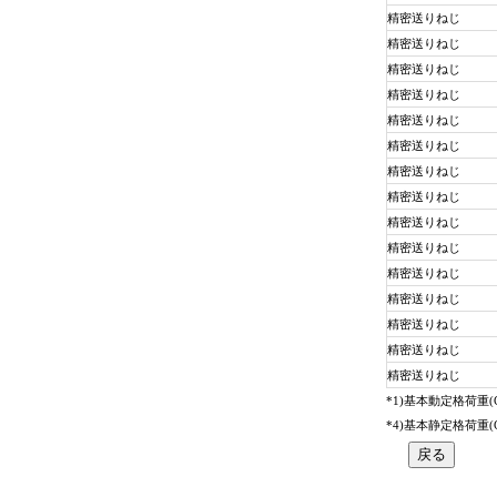
精密送りねじ
精密送りねじ
精密送りねじ
精密送りねじ
精密送りねじ
精密送りねじ
精密送りねじ
精密送りねじ
精密送りねじ
精密送りねじ
精密送りねじ
精密送りねじ
精密送りねじ
精密送りねじ
精密送りねじ
*1)基本動定格荷重
*4)基本静定格荷重