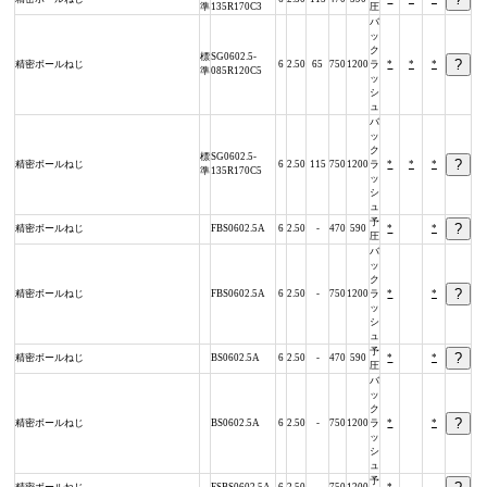
準
135R170C3
圧
バ
ッ
ク
標
SG0602.5-
精密ボールねじ
6
2.50
65
750
1200
ラ
*
*
*
準
085R120C5
ッ
シ
ュ
バ
ッ
ク
標
SG0602.5-
精密ボールねじ
6
2.50
115
750
1200
ラ
*
*
*
準
135R170C5
ッ
シ
ュ
予
精密ボールねじ
FBS0602.5A
6
2.50
-
470
590
*
*
圧
バ
ッ
ク
精密ボールねじ
FBS0602.5A
6
2.50
-
750
1200
ラ
*
*
ッ
シ
ュ
予
精密ボールねじ
BS0602.5A
6
2.50
-
470
590
*
*
圧
バ
ッ
ク
精密ボールねじ
BS0602.5A
6
2.50
-
750
1200
ラ
*
*
ッ
シ
ュ
予