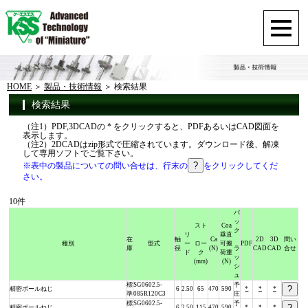
HOME
製品・技術情報
検索結果
検索結果
（注1）PDF,3DCADの * をクリックすると、PDFあるいはCAD図面を
表示します。
（注2）2DCADはzip形式で圧縮されています。ダウンロード後、解凍
して専用ソフトでご覧下さい。
※表中の製品についての問い合せは、行末の
をクリックしてくだ
さい。
10件
バ
ッ
スト
Coa
ク
リ
垂直
在
軸
Ca
2D
3D
問い
種別
型式
ー
ロー
可搬
PDF
庫
径
(N)
ラ
CAD
CAD
合せ
ド
ク
荷重
ッ
(mm)
(N)
シ
ュ
標
SG0602.5-
予
精密ボールねじ
6
2.50
65
470
590
*
*
*
準
085R120C3
圧
標
SG0602.5-
予
精密ボールねじ
6
2.50
115
470
590
*
*
*