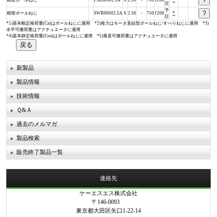
精密ボールねじ
FSBS0602.5A
6
2.50
-
750
1200
*
圧
予
精密ボールねじ
SWBS0602.5A
6
2.50
-
750
1200
*
圧
*1)基本動定格荷重(Ca)はボールねじに適用 *2)推力はモータ直結型ボールねじ/すべりねじに適用 *3)
水平可搬荷重はアクチュエータに適用
*4)基本静定格荷重(Coa)はボールねじに適用 *5)垂直可搬荷重はアクチュエータに適用
新製品
製品情報
技術情報
Ｑ&Ａ
過去のメルマガ
製品検索
販売終了製品一覧
連絡先
ケーエスエス株式会社
〒146-0093
東京都大田区矢口1-22-14