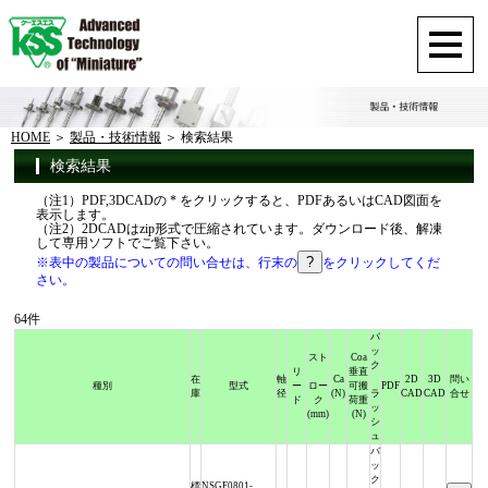
HOME
製品・技術情報
検索結果
検索結果
（注1）PDF,3DCADの * をクリックすると、PDFあるいはCAD図面を
表示します。
（注2）2DCADはzip形式で圧縮されています。ダウンロード後、解凍
して専用ソフトでご覧下さい。
※表中の製品についての問い合せは、行末の
をクリックしてくだ
さい。
64件
バ
ッ
スト
Coa
ク
リ
垂直
在
軸
Ca
2D
3D
問い
種別
型式
ー
ロー
可搬
PDF
庫
径
(N)
ラ
CAD
CAD
合せ
ド
ク
荷重
ッ
(mm)
(N)
シ
ュ
バ
ッ
ク
標
NSGF0801-