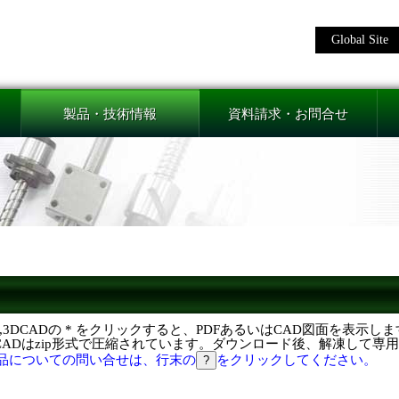
Global Site
製品・技術情報
資料請求・お問合せ
F,3DCADの * をクリックすると、PDFあるいはCAD図面を表示し
DCADはzip形式で圧縮されています。ダウンロード後、解凍して専
品についての問い合せは、行末の
をクリックしてください。